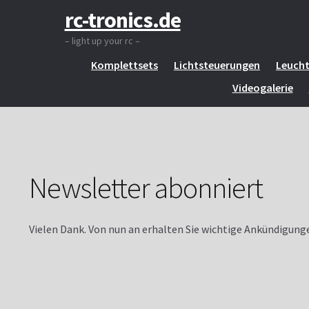
rc-tronics.de
Zur
Zum
Start
Newsletter abonniert
Navigation
Inhalt
– light up your rc –
springen
springen
Komplettsets
Lichtsteuerungen
Leuch
Videogalerie
Newsletter abonniert
Vielen Dank. Von nun an erhalten Sie wichtige Ankündigunge