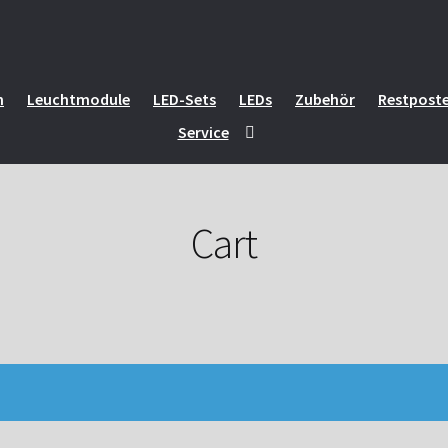
n
Leuchtmodule
LED-Sets
LEDs
Zubehör
Restpost
Service
Cart