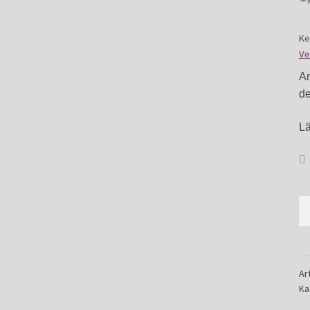
Ke
Ve
An
d
L
An
mi
JR
St
be
Ar
Ka
-
1