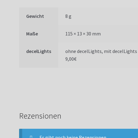
Gewicht
8 g
Maße
115 × 13 × 30 mm
decelLights
ohne decelLights, mit decelLights
9,00€
Rezensionen
Es gibt noch keine Rezensionen.