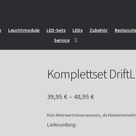
Connect
n
Leuchtmodule
LED-Sets
LEDs
Zubehör
Restpost
Service
Komplettset Drift
39,95
€
–
48,95
€
Kein Mehrwertsteuerausweis, da Kleinunternehme
Lieferumfang: