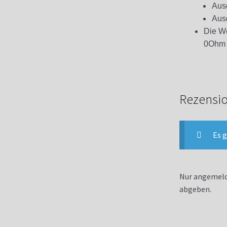
Aus
Ausg
Die We
0Ohm B
Rezensi
Es g
Nur angemelde
abgeben.