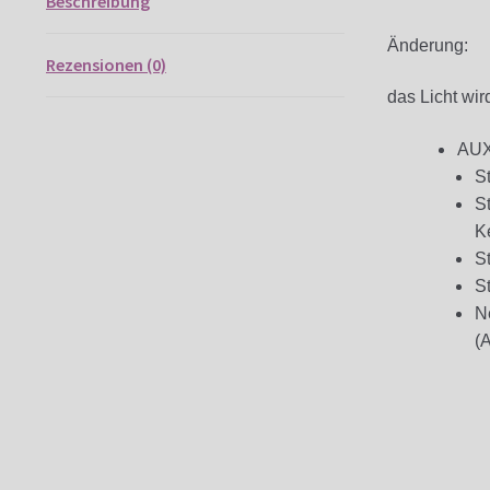
Beschreibung
fü
Cr
Änderung:
–
Rezensionen (0)
Ni
das Licht wi
W
M
AUX 
St
St
K
St
St
N
(