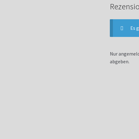
Rezensi
Es g
Nur angemelde
abgeben.