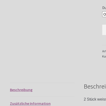
Du
LE
Se
-
ka
M
Ar
Ka
Beschre
Beschreibung
2 Stück weis
Zusätzliche Information