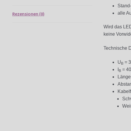
Stand
alle 
Rezensionen (0)
Wird das LED
keine Vorwid
Technische D
U
= 3
B
I
= 4
B
Länge
Absta
Kabelf
Sch
Wei